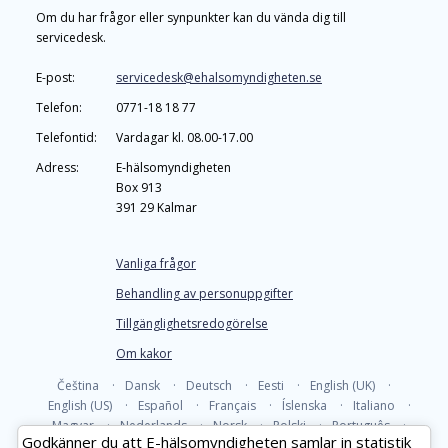
Om du har frågor eller synpunkter kan du vända dig till
servicedesk.
E-post:
servicedesk@ehalsomyndigheten.se
Telefon:
0771-18 18 77
Telefontid:
Vardagar kl. 08.00-17.00
Adress:
E‑hälsomyndigheten
Box 913
391 29 Kalmar
Vanliga frågor
Behandling av personuppgifter
Tillgänglighetsredogörelse
Om kakor
Čeština
Dansk
Deutsch
Eesti
English (UK)
English (US)
Español
Français
Íslenska
Italiano
Magyar
Nederlands
Norsk
Polski
Português
Godkänner du att E-hälsomyndigheten samlar in statistik
Română
Slovenčina
Suomi
Svenska
Русский