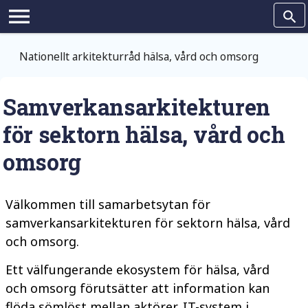
Hoppa till huvudinnehållet
menu
search
Nationellt arkitekturråd hälsa, vård och omsorg
Samverkansarkitekturen
för sektorn hälsa, vård och
omsorg
Välkommen till samarbetsytan för
samverkansarkitekturen för sektorn hälsa, vård
och omsorg.
Ett välfungerande ekosystem för hälsa, vård
och omsorg förutsätter att information kan
flöda sömlöst mellan aktörer, IT-system i