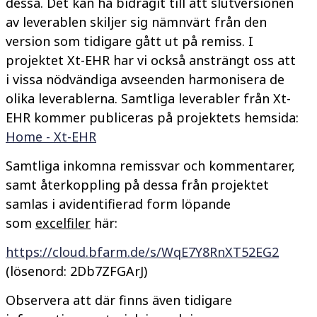
dessa. Det kan ha bidragit till att slutversionen
av leverablen skiljer sig nämnvärt från den
version som tidigare gått ut på remiss. I
projektet Xt-EHR har vi också ansträngt oss att
i vissa nödvändiga avseenden harmonisera de
olika leverablerna.
Samtliga leverabler från Xt-
EHR kommer publiceras på projektets hemsida:
Home - Xt-EHR
Samtliga inkomna remissvar och kommentarer,
samt återkoppling på dessa från projektet
samlas i avidentifierad form
löpande
s
om
excelfiler
här:
https://cloud.bfarm.de/s/WqE7Y8RnXT52EG2
(lösenord: 2Db7ZFGArJ)
Observera att där finns även tidigare