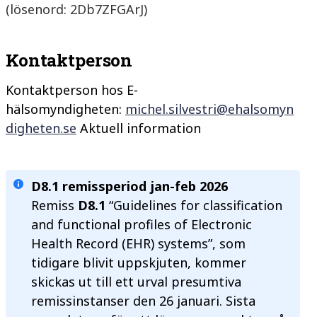
(lösenord: 2Db7ZFGArJ)
Kontaktperson
Kontaktperson hos E-
hälsomyndigheten:
michel.silvestri@ehalsomyn
digheten.se
A
kt
uell information
D8.1 remissperiod jan-feb 2026
Remiss
D8.1
“
Guidelines for classification
and functional profiles of Electronic
Health Record (EHR) systems
”, som
tidigare blivit uppskjuten, kommer
skickas ut till ett urval presumtiva
remissinstanser den 26 januari. Sista