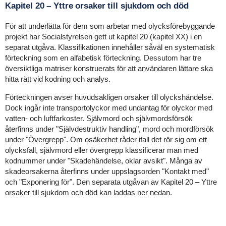
Kapitel 20 – Yttre orsaker till sjukdom och död
För att underlätta för dem som arbetar med olycksförebyggande
projekt har Socialstyrelsen gett ut kapitel 20 (kapitel XX) i en
separat utgåva. Klassifikationen innehåller såväl en systematisk
förteckning som en alfabetisk förteckning. Dessutom har tre
översiktliga matriser konstruerats för att användaren lättare ska
hitta rätt vid kodning och analys.
Förteckningen avser huvudsakligen orsaker till olyckshändelse.
Dock ingår inte transportolyckor med undantag för olyckor med
vatten- och luftfarkoster. Självmord och självmordsförsök
återfinns under "Självdestruktiv handling", mord och mordförsök
under "Övergrepp". Om osäkerhet råder ifall det rör sig om ett
olycksfall, självmord eller övergrepp klassificerar man med
kodnummer under "Skadehändelse, oklar avsikt". Många av
skadeorsakerna återfinns under uppslagsorden "Kontakt med"
och "Exponering för". Den separata utgåvan av Kapitel 20 – Yttre
orsaker till sjukdom och död kan laddas ner nedan.