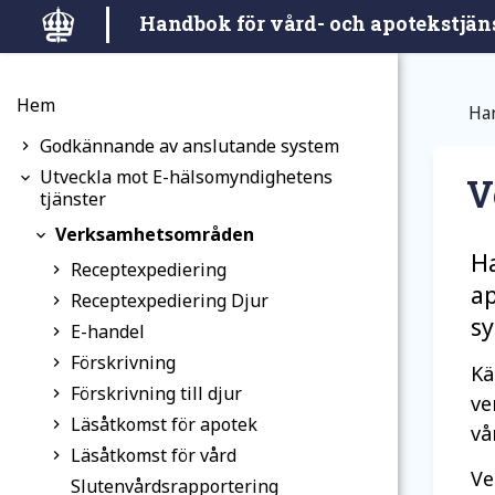
Hoppa till huvudinnehållet
Handbok för vård- och apotekstjän
Hem
Han
Godkännande av anslutande system
Utveckla mot E-hälsomyndighetens
V
tjänster
Verksamhetsområden
H
Receptexpediering
ap
Receptexpediering Djur
s
E-handel
Förskrivning
Kä
Förskrivning till djur
ve
Läsåtkomst för apotek
vå
Läsåtkomst för vård
Ve
Slutenvårdsrapportering