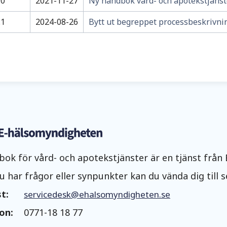
.0
2021-11-27
Ny handbok vård- och apotekstjänst
.1
2024-08-26
Bytt ut begreppet processbeskrivnin
ok för vård- och apotekstjänster är en tjänst från
 har frågor eller synpunkter kan du vända dig till s
t:
servicedesk@ehalsomyndigheten.se
on:
0771-18 18 77