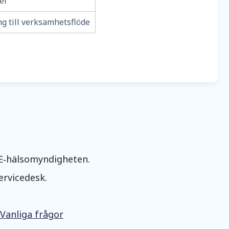
er
g till verksamhetsflöde
 E‑hälsomyndigheten.
ervicedesk.
Vanliga frågor