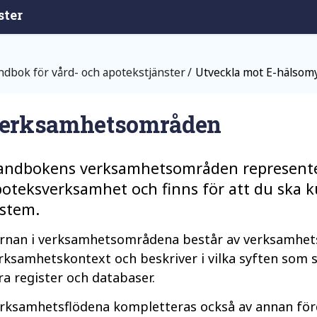
ster
dbok för vård- och apotekstjänster
Utveckla mot E-hälsom
erksamhetsområden
andbokens verksamhetsområden representer
oteksverksamhet och finns för att du ska k
ystem.
rnan i
verksamhetsområdena
består av verksamhetsf
rksamhetskontext och beskriver i vilka syften som s
ra register och databaser.
rksamhetsflödena
kompletteras också av annan för