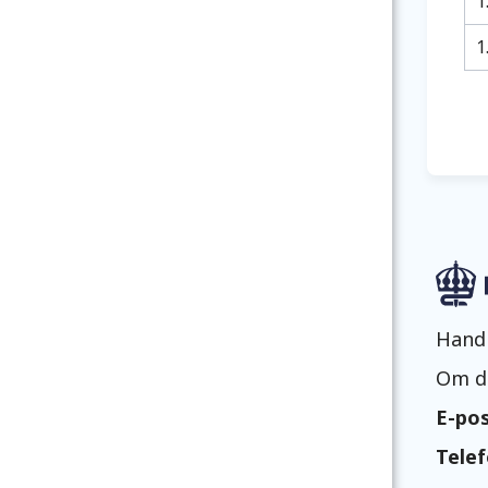
1
1
Handb
Om du
E-pos
Telef