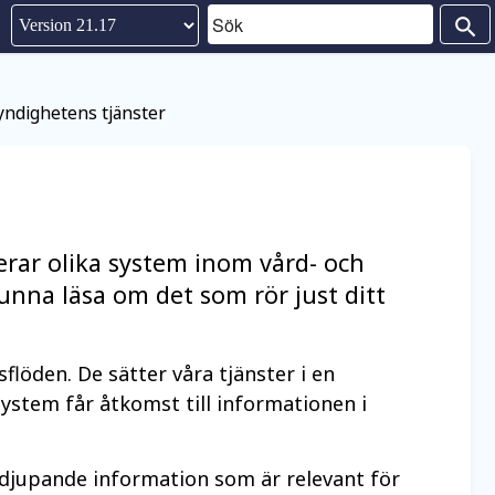
Sök
search
Version 21.17
Version 21.16
yndighetens tjänster
ar olika system inom vård- och
unna läsa om det som rör just ditt
löden. De sätter våra tjänster i en
ystem får åtkomst till informationen i
djupande information som är relevant för