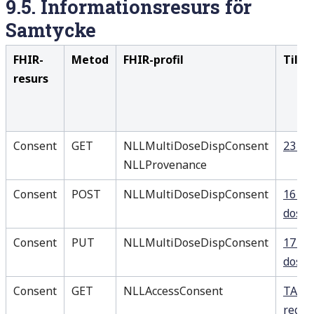
9.5.
Informationsresurs för
Samtycke
FHIR-
Metod
FHIR-profil
Tillä
resurs
Consent
GET
NLLMultiDoseDispConsent
23 Hä
NLLProvenance
Consent
POST
NLLMultiDoseDispConsent
16 Re
dospa
Consent
PUT
NLLMultiDoseDispConsent
17 Av
dospa
Consent
GET
NLLAccessConsent
TA 54
regis