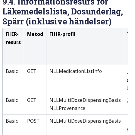
9.4.
Informationsresurs för
Läkemedelslista, Dosunderlag,
Spärr (inklusive
händelser
)
FHIR-
Metod
FHIR-profil
Til
resurs
Basic
GET
NLLMedicationListInfo
12 
om 
läk
Basic
GET
NLLMultiDoseDispensingBasis
35 
NLLProvenance
Basic
POST
NLLMultiDoseDispensingBasis
19 
dos