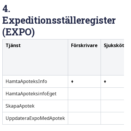
4.
Expeditionsställeregister
(EXPO)
Tjänst
Förskrivare
Sjuksköter
HamtaApoteksInfo
♦
♦
HamtaApoteksinfoEget
SkapaApotek
UppdateraExpoMedApotek