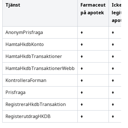
Tjänst
Farmaceut
Icke-
på apotek
legiti
apotek
AnonymPrisfraga
♦
♦
HamtaHkdbKonto
♦
♦
HamtaHkdbTransaktioner
♦
♦
HamtaHkdbTransaktionerWebb
♦
♦
KontrolleraForman
♦
♦
Prisfraga
♦
♦
RegistreraHkdbTransaktion
♦
♦
RegisterutdragHKDB
♦
♦