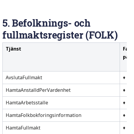
5.
Befolknings- och
fullmaktsregister (FOLK)
Tjänst
Far
på a
AvslutaFullmakt
♦
HamtaAnstalldPerVardenhet
♦
HamtaArbetsstalle
♦
HamtaFolkbokforingsinformation
♦
HamtaFullmakt
♦