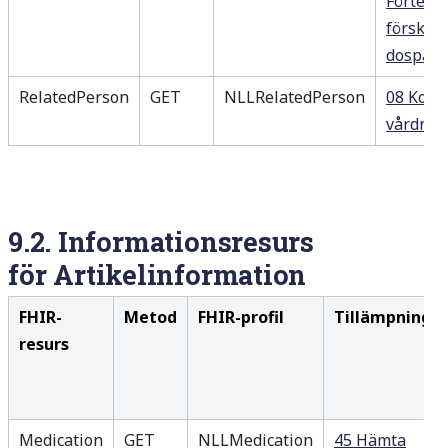
Förteck
förskriv
dospati
RelatedPerson
GET
NLLRelatedPerson
08 Kontr
vårdnad
9.2.
Informationsresurs
för
Artikelinformation
FHIR-
Metod
FHIR-profil
Tillämpningsa
resurs
Medication
GET
NLLMedication
45 Hämta