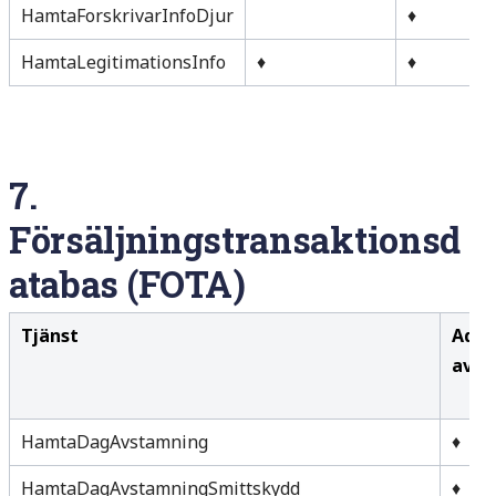
HamtaForskrivarInfoDjur
♦
HamtaLegitimationsInfo
♦
♦
7.
Försäljningstransaktionsd
atabas (FOTA)
Tjänst
Admi
av a
HamtaDagAvstamning
♦
HamtaDagAvstamningSmittskydd
♦