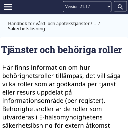
Hoppa till huvudinnehållet
menu
search
Version 21.17
Handbok för vård- och apotekstjänster
...
Säkerhetslösning
Version 21.16
Tjänster och behöriga roller
Här finns
information om hur
behörighetsroller tillämpas, det vill säga
vilka roller som är godkända per tjänst
eller resurs uppdelat på
informationsområde (per register).
Behörighetsroller är de roller som
utvärderas i E-hälsomyndighetens
säkerhetslösning för extern åtkomst