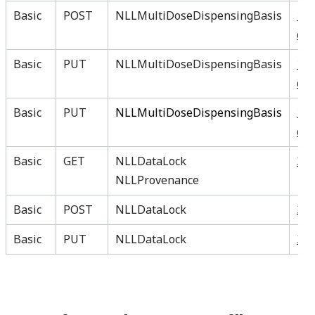
Basic
POST
NLLMultiDoseDispensingBasis
16 
dos
Basic
PUT
NLLMultiDoseDispensingBasis
17 
dos
Basic
PUT
NLLMultiDoseDispensingBasis
18
dos
Basic
GET
NLLDataLock
38 
NLLProvenance
Basic
POST
NLLDataLock
36 
Basic
PUT
NLLDataLock
37 