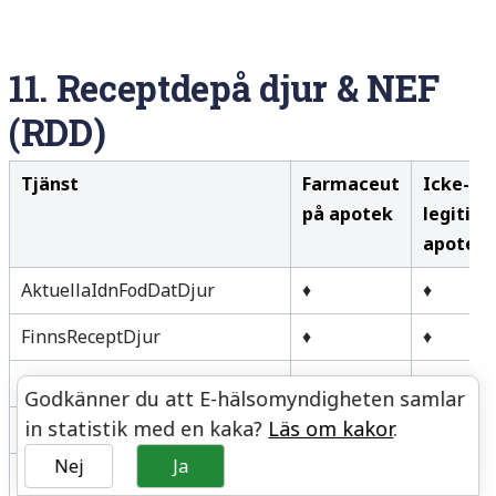
11.
Receptdepå djur & NEF
(RDD)
Tjänst
Farmaceut
Icke-
på apotek
legitim
apoteks
AktuellaIdnFodDatDjur
♦
♦
FinnsReceptDjur
♦
♦
GodkannExpeditionDjur
♦
♦
Godkänner du att E-hälso
myndigheten samlar
in statistik med en kaka?
Läs om kakor
.
HamtaAdresseradeReceptDjur
♦
♦
Nej
Ja
HamtaAktuellaReceptDjur
♦
♦