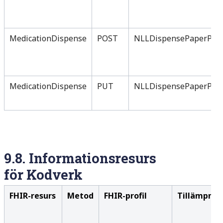
MedicationDispense
POST
NLLDispensePaperPres
MedicationDispense
PUT
NLLDispensePaperPres
9.8.
Informationsresurs
för
Kodverk
FHIR-resurs
Metod
FHIR-profil
Tillämpnin