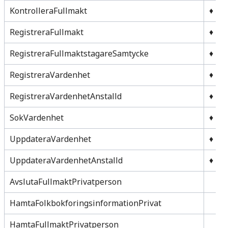
KontrolleraFullmakt
♦
RegistreraFullmakt
♦
RegistreraFullmaktstagareSamtycke
♦
RegistreraVardenhet
♦
RegistreraVardenhetAnstalld
♦
SokVardenhet
♦
UppdateraVardenhet
♦
UppdateraVardenhetAnstalld
♦
AvslutaFullmaktPrivatperson
HamtaFolkbokforingsinformationPrivat
HamtaFullmaktPrivatperson