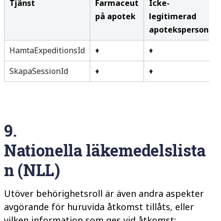
Tjänst
Farmaceut
Icke-
på apotek
legitimerad
apotekspersonal
HamtaExpeditionsId
♦
♦
SkapaSessionId
♦
♦
9.
Nationella
läkemedelslista
n
(NLL)
Utöver behörighetsroll är även andra aspekter
avgörande
för huruvida åtkomst tillåts, eller
vilken information som ges vid åtkomst: