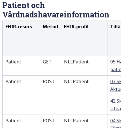
Patient
och
Vårdnadshavareinformation
FHIR-resurs
Metod
FHIR-profil
Tillämp
Patient
GET
NLLPatient
05 Häm
patient
Patient
POST
NLLPatient
03 Skap
Aktuella
42 Skap
Uthämta
Patient
POST
NLLPatient
04 Skap