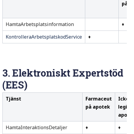
på a
HamtaArbetsplatsinformation
♦
KontrolleraArbetsplatskodService
♦
3.
Elektroniskt Expertstöd
(EES)
Tjänst
Farmaceut
Icke-
på apotek
legiti
apote
HamtaInteraktionsDetaljer
♦
♦