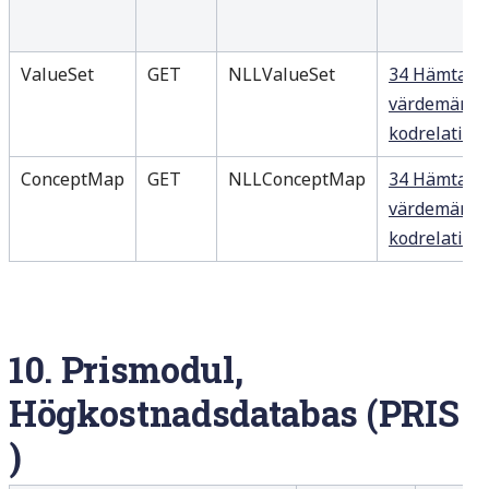
ValueSet
GET
NLLValueSet
34 Hämta
värdemängd
kodrelation
ConceptMap
GET
NLLConceptMap
34 Hämta
värdemängd
kodrelation
10.
Prismodul,
Högkostnadsdatabas
(PRIS
)