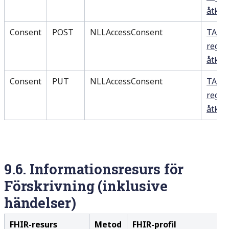
åtko
Consent
POST
NLLAccessConsent
TA 53
regis
åtkom
Consent
PUT
NLLAccessConsent
TA 53
regis
åtkom
9.6.
Informationsresurs för
Förskrivning (inklusive
händelser)
FHIR-resurs
Metod
FHIR-profil